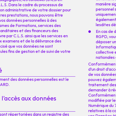
manière si
L.S. Dans le cadre du processus de
personnel 
n administrative de votre dossier pour
uniquement
res prestations, nous pouvons être
également 
os données personnelles à des
lesdites déc
ismes de Formations, services des
anditaires et des financeurs des
En cas de d
e par C.L.S. ainsi que les services en
RGPD, vous
aux examens et de la délivrance des
déposer un
récisé que vos données ne sont
Informatiqu
es fins de gestion et de suivi de votre
collective
nationale
Conformément à
é
d’un droit d’ac
de vos données
ement des données personnelles est le
pouvez égaleme
NARD.
traitement des
demander à réc
Conformément à 
e l’accès aux données
modifiée par le
Numérique du 7
relatives à la 
ont répertoriées dans un registre des
vos Données àC