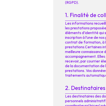
(RGPD).
1. Finalité de c
Les informations recueill
les prestations proposées 
éléments d’identité qui 
inscription à l’une de nos
contrat de formation, à la
prestations.Certaines i
meilleure connaissance de
accompagnement. Elles 
recevoir, par courrier él
de la documentation de la
prestations. Vos données
traitements automatique
2. Destinataires
Les destinataires des don
personnels administratifs
coordinateurs(trices) pé