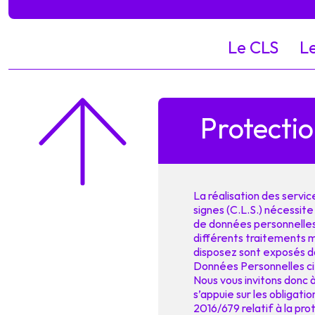
Le CLS
L
Protecti
La réalisation des servi
signes (C.L.S.) nécessit
de données personnelles
différents traitements mi
disposez sont exposés da
Données Personnelles ci
Nous vous invitons donc à
s’appuie sur les obligat
2016/679 relatif à la pr