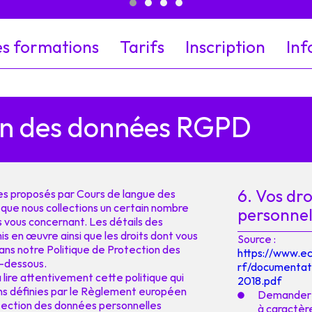
es formations
Tarifs
Inscription
Inf
on des données RGPD
6. Vos dr
ces proposés par Cours de langue des
e que nous collections un certain nombre
personnel
 vous concernant. Les détails des
s en œuvre ainsi que les droits dont vous
Source :
ns notre Politique de Protection des
https://www.ec
-dessous.
rf/documentat
 lire attentivement cette politique qui
2018.pdf
ions définies par le Règlement européen
Demander d
otection des données personnelles
à caractère