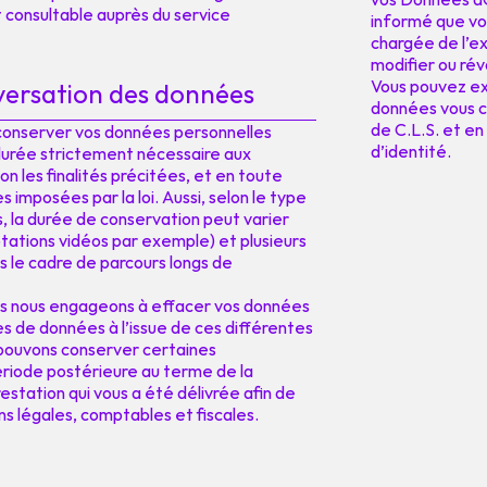
 consultable auprès du service
informé que vo
chargée de l’e
modifier ou ré
Vous pouvez ex
versation des données
données vous c
de C.L.S. et en
conserver vos données personnelles
d’identité.
urée strictement nécessaire aux
n les finalités précitées, et en toute
s imposées par la loi. Aussi, selon le type
 la durée de conservation peut varier
tations vidéos par exemple) et plusieurs
le cadre de parcours longs de
s nous engageons à effacer vos données
s de données à l’issue de ces différentes
 pouvons conserver certaines
ériode postérieure au terme de la
estation qui vous a été délivrée afin de
ons légales, comptables et fiscales.