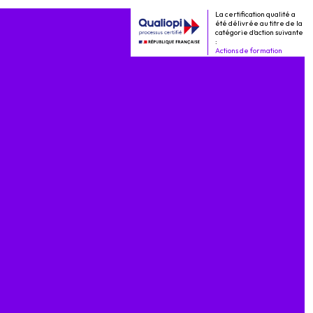
La certification qualité a
été délivrée au titre de la
catégorie d'action suivante
:
Actions de formation