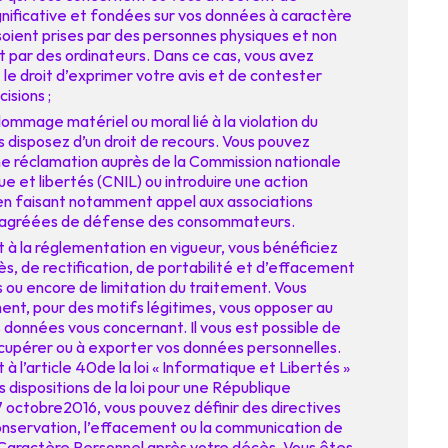
gnificative et fondées sur vos données à caractère
soient prises par des personnes physiques et non
 par des ordinateurs. Dans ce cas, vous avez
le droit d’exprimer votre avis et de contester
isions ;
ommage matériel ou moral lié à la violation du
 disposez d’un droit de recours. Vous pouvez
e réclamation auprès de la Commission nationale
e et libertés (CNIL) ou introduire une action
 en faisant notamment appel aux associations
s agréées de défense des consommateurs.
 la réglementation en vigueur, vous bénéficiez
cès, de rectification, de portabilité et d’effacement
 ou encore de limitation du traitement. Vous
nt, pour des motifs légitimes, vous opposer au
 données vous concernant. Il vous est possible de
upérer ou à exporter vos données personnelles.
l’article 40de la loi « Informatique et Libertés »
s dispositions de la loi pour une République
 octobre2016, vous pouvez définir des directives
conservation, l’effacement ou la communication de
aractère Personnel après votre décès. Vous êtes