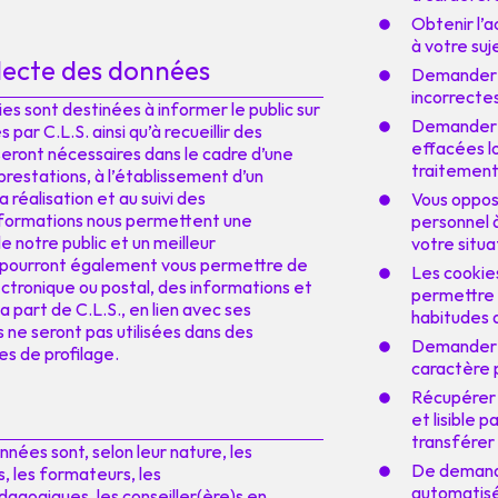
Obtenir l’
à votre suje
ollecte des données
Demander q
incorrectes
ies sont destinées à informer le public sur
Demander q
par C.L.S. ainsi qu’à recueillir des
effacées lo
seront nécessaires dans le cadre d’une
traitement e
 prestations, à l’établissement d’un
 réalisation et au suivi des
Vous oppos
nformations nous permettent une
personnel à
 notre public et un meilleur
votre situat
pourront également vous permettre de
Les cookie
ectronique ou postal, des informations et
permettre 
 part de C.L.S., en lien avec ses
habitudes 
 ne seront pas utilisées dans des
Demander l
s de profilage.
caractère p
Récupérer 
et lisible 
transférer 
nées sont, selon leur nature, les
De demande
, les formateurs, les
automatisé
dagogiques, les conseiller(ère)s en